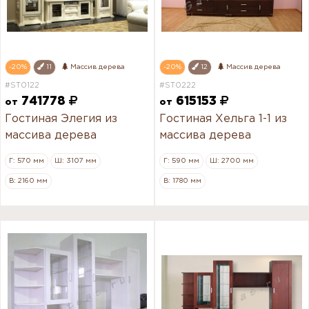
-20%
11
Массив дерева
-20%
12
Массив дерева
#ST0122
#ST0222
741778
615153
от
от
Гостиная Элегия из
Гостиная Хельга 1-1 из
массива дерева
массива дерева
Г: 570 мм
Ш: 3107 мм
Г: 590 мм
Ш: 2700 мм
В: 2160 мм
В: 1780 мм