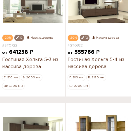
-20%
12
Массив дерева
-20%
12
Массив дерева
#ST0722
#ST0822
641258
555766
от
от
Гостиная Хельга 5-3 из
Гостиная Хельга 5-4 из
массива дерева
массива дерева
Г: 510 мм
В: 2000 мм
Г: 510 мм
В: 2160 мм
Ш: 3600 мм
Ш: 2700 мм