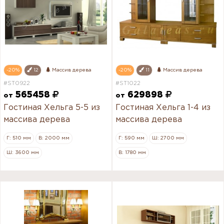
-20%
12
Массив дерева
-20%
11
Массив дерева
#ST0922
#ST1022
565458
629898
от
от
Гостиная Хельга 5-5 из
Гостиная Хельга 1-4 из
массива дерева
массива дерева
Г: 510 мм
В: 2000 мм
Г: 590 мм
Ш: 2700 мм
Ш: 3600 мм
В: 1780 мм