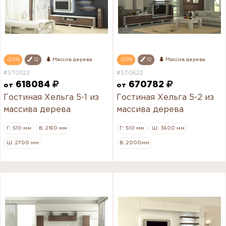
-20%
12
Массив дерева
-20%
12
Массив дерева
#ST0522
#ST0622
618084
670782
от
от
Гостиная Хельга 5-1 из
Гостиная Хельга 5-2 из
массива дерева
массива дерева
Г: 510 мм
В: 2160 мм
Г: 510 мм
Ш: 3600 мм
Ш: 2700 мм
В: 2000мм