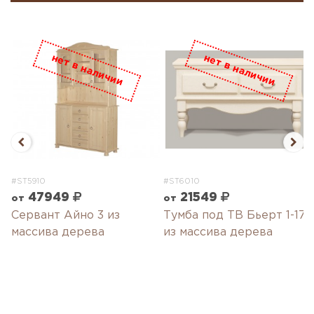
#ST5910
#ST6010
47949
21549
от
от
Сервант Айно 3 из
Тумба под ТВ Бьерт 1-17
n
массива дерева
из массива дерева