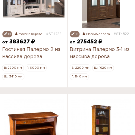
#ST4722
#ST4822
18
Массив дерева
18
Массив дерева
383627
275452
от
от
Гостиная Палермо 2 из
Витрина Палермо 3-1 из
массива дерева
массива дерева
В: 2200 мм
Г: 6000 мм
В: 2200 мм
Ш: 1620 мм
Ш: 3410 мм
Г: 540 мм