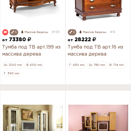
#199
#16
5
Массив березы
5
Массив березы
73380
28222
от
от
Тумба под ТВ арт.199 из
Тумба под ТВ арт.16 из
массива дерева
массива дерева
Ш: 1200 мм
В: 600 мм
Г: 450 мм
Ш: 780 мм
В: 714 мм
Г: 390 мм