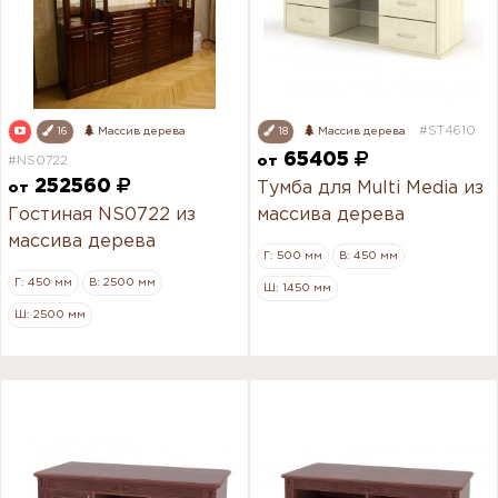
#ST4610
16
Массив дерева
18
Массив дерева
65405
#NS0722
от
252560
Тумба для Multi Media из
от
Гостиная NS0722 из
массива дерева
массива дерева
Г: 500 мм
В: 450 мм
Г: 450 мм
В: 2500 мм
Ш: 1450 мм
Ш: 2500 мм