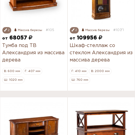
#105
#107/1
2
Массив березы
2
Массив березы
68057
109956
от
от
Тумба под ТВ
Шкаф-стеллаж со
Александрия из массива
стеклом Александрия из
дерева
массива дерева
В: 600 мм
Г: 407 мм
Г: 410 мм
В: 2000 мм
Ш: 1020 мм
Ш: 760 мм