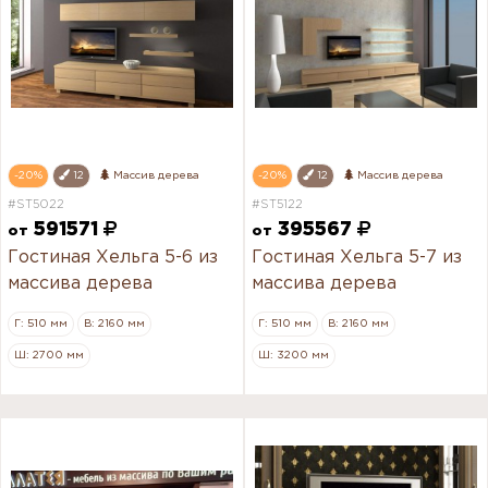
-20%
12
Массив дерева
-20%
12
Массив дерева
#ST5022
#ST5122
591571
395567
от
от
Гостиная Хельга 5-6 из
Гостиная Хельга 5-7 из
массива дерева
массива дерева
Г: 510 мм
В: 2160 мм
Г: 510 мм
В: 2160 мм
Ш: 2700 мм
Ш: 3200 мм