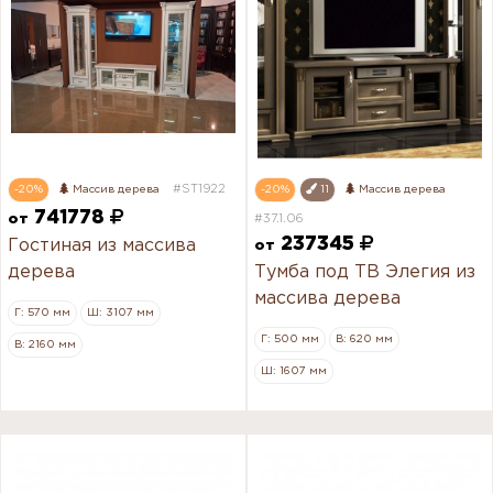
#ST1922
-20%
Массив дерева
-20%
11
Массив дерева
741778
от
#37.1.06
237345
Гостиная из массива
от
дерева
Тумба под ТВ Элегия из
массива дерева
Г: 570 мм
Ш: 3107 мм
Г: 500 мм
В: 620 мм
В: 2160 мм
Ш: 1607 мм