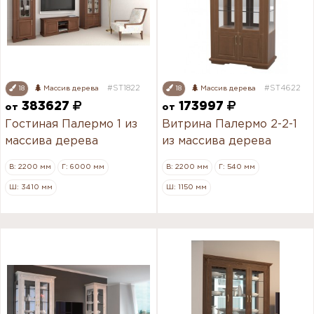
#ST1822
#ST4622
18
Массив дерева
18
Массив дерева
383627
173997
от
от
Гостиная Палермо 1 из
Витрина Палермо 2-2-1
массива дерева
из массива дерева
В: 2200 мм
Г: 6000 мм
В: 2200 мм
Г: 540 мм
Ш: 3410 мм
Ш: 1150 мм