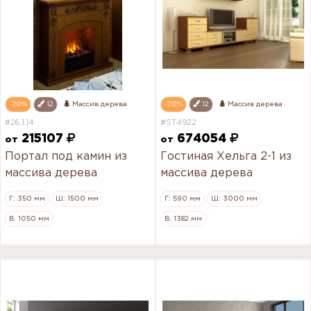
-20%
12
Массив дерева
-20%
12
Массив дерева
#26.1.14
#ST4922
215107
674054
от
от
Портал под камин из
Гостиная Хельга 2-1 из
массива дерева
массива дерева
Г: 350 мм
Ш: 1500 мм
Г: 590 мм
Ш: 3000 мм
В: 1050 мм
В: 1382 мм