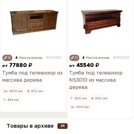
#NS2910
#NS3010
16
Массив дерева
16
Массив дерева
77880
45540
от
от
Тумба под телевизор из
Тумба под телевизор
массива дерева
NS3010 из массива
дерева
Ш: 1400 мм
В: 570 мм
Г: 500 мм
В: 500 мм
Г: 465 мм
Ш: 1100 мм
Товары в архиве
24