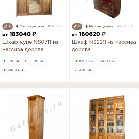
#NS0711
#NS2211
16
Массив дерева
16
Массив дерева
183040
180620
от
от
Шкаф-купе NS0711 из
Шкаф NS2211 из массива
массива дерева
дерева
Г: 600 мм
Ш: 1600 мм
Ш: 1500 мм
Г: 600 мм
В: 2400 мм
В: 2400 мм