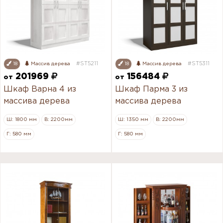
#ST5211
#ST5311
18
Массив дерева
18
Массив дерева
201969
156484
от
от
Шкаф Варна 4 из
Шкаф Парма 3 из
массива дерева
массива дерева
Ш: 1800 мм
В: 2200мм
Ш: 1350 мм
В: 2200мм
Г: 580 мм
Г: 580 мм