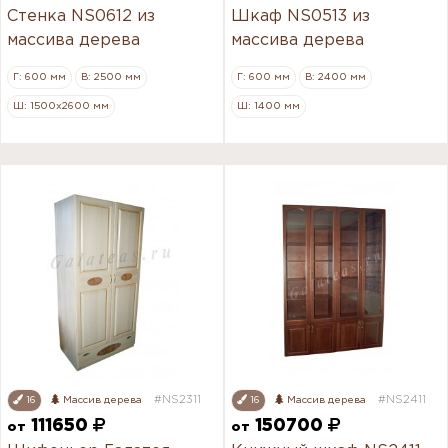
Стенка NS0612 из
Шкаф NS0513 из
массива дерева
массива дерева
Г: 600 мм
В: 2500 мм
Г: 600 мм
В: 2400 мм
Ш: 1500х2600 мм
Ш: 1400 мм
#NS2311
#NS2411
16
Массив дерева
16
Массив дерева
111650
150700
от
от