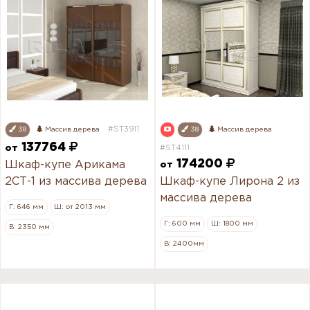
#ST3911
38
Массив дерева
38
Массив дерева
137764
от
#ST4111
174200
Шкаф-купе Арикама
от
2СТ-1 из массива дерева
Шкаф-купе Лирона 2 из
массива дерева
Г: 646 мм
Ш: от 2013 мм
Г: 600 мм
Ш: 1800 мм
В: 2350 мм
В: 2400мм