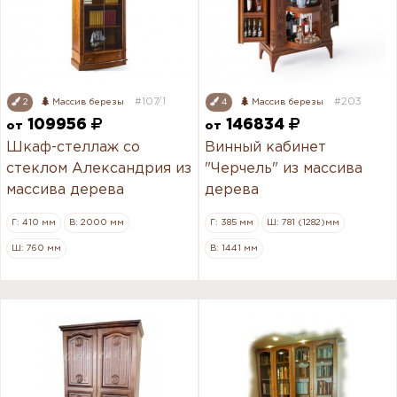
#107/1
#203
2
Массив березы
4
Массив березы
109956
146834
от
от
Шкаф-стеллаж со
Винный кабинет
стеклом Александрия из
"Черчель" из массива
массива дерева
дерева
Г: 410 мм
В: 2000 мм
Г: 385 мм
Ш: 781 (1282)мм
Ш: 760 мм
В: 1441 мм