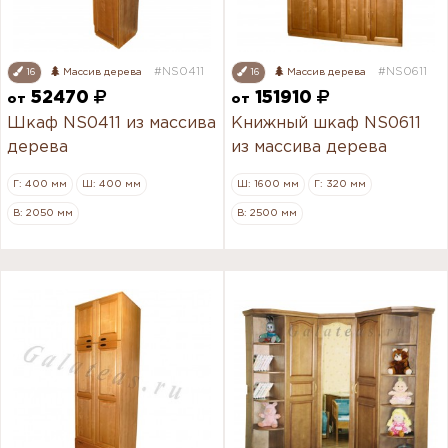
#NS0411
#NS0611
16
Массив дерева
16
Массив дерева
52470
151910
от
от
Шкаф NS0411 из массива
Книжный шкаф NS0611
дерева
из массива дерева
Г: 400 мм
Ш: 400 мм
Ш: 1600 мм
Г: 320 мм
В: 2050 мм
В: 2500 мм