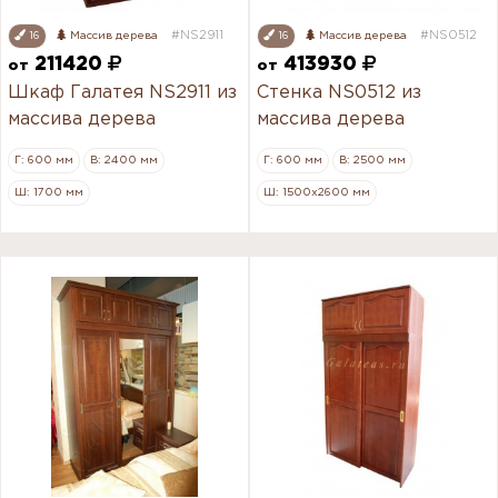
#NS2911
#NS0512
16
Массив дерева
16
Массив дерева
211420
413930
от
от
Шкаф Галатея NS2911 из
Стенка NS0512 из
массива дерева
массива дерева
Г: 600 мм
В: 2400 мм
Г: 600 мм
В: 2500 мм
Ш: 1700 мм
Ш: 1500х2600 мм