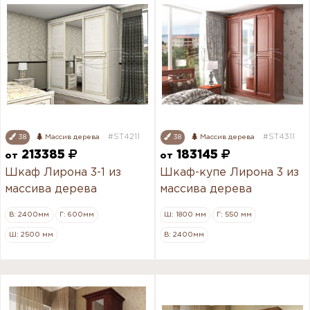
#ST4211
#ST4311
38
Массив дерева
38
Массив дерева
213385
183145
от
от
Шкаф Лирона 3-1 из
Шкаф-купе Лирона 3 из
массива дерева
массива дерева
В: 2400мм
Г: 600мм
Ш: 1800 мм
Г: 550 мм
Ш: 2500 мм
В: 2400мм