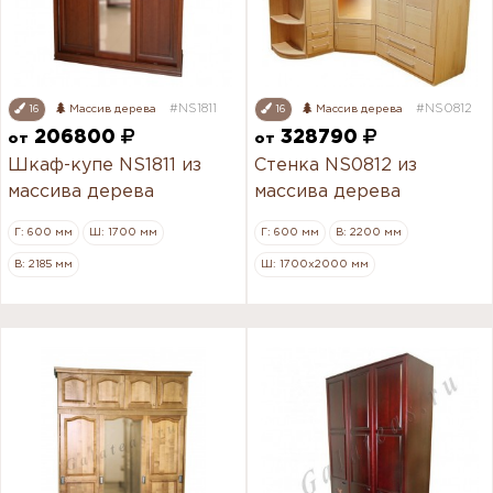
#NS1811
#NS0812
16
Массив дерева
16
Массив дерева
206800
328790
от
от
Шкаф-купе NS1811 из
Стенка NS0812 из
массива дерева
массива дерева
Г: 600 мм
Ш: 1700 мм
Г: 600 мм
В: 2200 мм
В: 2185 мм
Ш: 1700х2000 мм