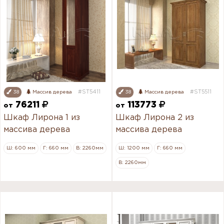
#ST5411
#ST5511
38
Массив дерева
38
Массив дерева
76211
113773
от
от
Шкаф Лирона 1 из
Шкаф Лирона 2 из
массива дерева
массива дерева
Ш: 600 мм
Г: 660 мм
В: 2260мм
Ш: 1200 мм
Г: 660 мм
В: 2260мм