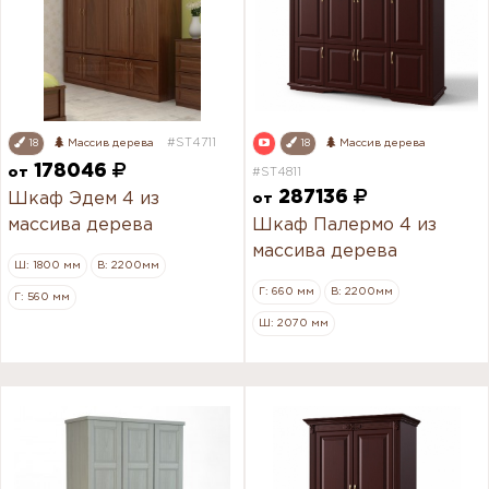
#ST4711
18
Массив дерева
18
Массив дерева
178046
от
#ST4811
287136
Шкаф Эдем 4 из
от
массива дерева
Шкаф Палермо 4 из
массива дерева
Ш: 1800 мм
В: 2200мм
Г: 660 мм
В: 2200мм
Г: 560 мм
Ш: 2070 мм