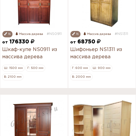
#NS0911
#NS1311
16
Массив дерева
16
Массив дерева
176330
68750
от
от
Шкаф-купе NS0911 из
Шифоньер NS1311 из
массива дерева
массива дерева
Ш: 1500 мм
Г: 500 мм
Г: 600 мм
Ш: 900 мм
В: 2100 мм
В: 2000 мм