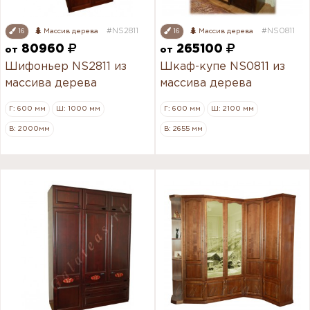
#NS2811
#NS0811
16
Массив дерева
16
Массив дерева
80960
265100
от
от
Шифоньер NS2811 из
Шкаф-купе NS0811 из
массива дерева
массива дерева
Г: 600 мм
Ш: 1000 мм
Г: 600 мм
Ш: 2100 мм
В: 2000мм
В: 2655 мм