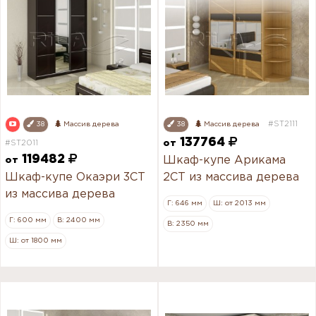
#ST2111
38
Массив дерева
38
Массив дерева
137764
#ST2011
от
119482
Шкаф-купе Арикама
от
Шкаф-купе Окаэри 3СТ
2СТ из массива дерева
из массива дерева
Г: 646 мм
Ш: от 2013 мм
Г: 600 мм
В: 2400 мм
В: 2350 мм
Ш: от 1800 мм