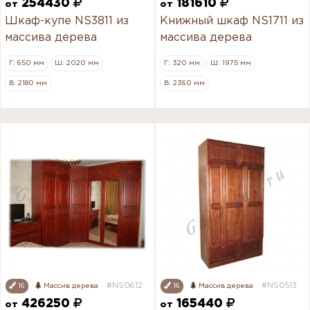
254430
181610
от
от
Шкаф-купе NS3811 из
Книжный шкаф NS1711 из
массива дерева
массива дерева
Г: 650 мм
Ш: 2020 мм
Г: 320 мм
Ш: 1975 мм
В: 2180 мм
В: 2360 мм
#NS0612
#NS0513
16
Массив дерева
16
Массив дерева
426250
165440
от
от