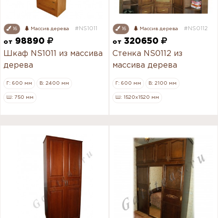
#NS1011
#NS0112
16
Массив дерева
16
Массив дерева
98890
320650
от
от
Шкаф NS1011 из массива
Стенка NS0112 из
дерева
массива дерева
Г: 600 мм
В: 2400 мм
Г: 600 мм
В: 2100 мм
Ш: 750 мм
Ш: 1520х1520 мм