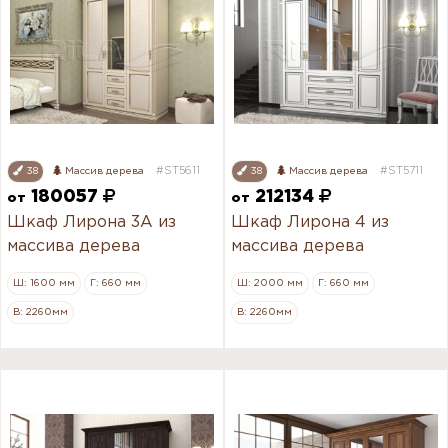
#ST5611
#ST5711
38
Массив дерева
38
Массив дерева
180057
212134
от
от
Шкаф Лирона 3А из
Шкаф Лирона 4 из
массива дерева
массива дерева
Ш: 1600 мм
Г: 660 мм
Ш: 2000 мм
Г: 660 мм
В: 2260мм
В: 2260мм