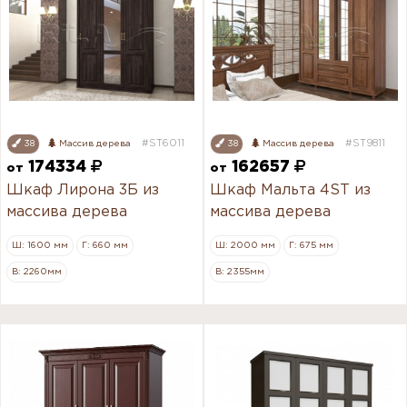
#ST6011
#ST9811
38
Массив дерева
38
Массив дерева
174334
162657
от
от
Шкаф Лирона 3Б из
Шкаф Мальта 4ST из
массива дерева
массива дерева
Ш: 1600 мм
Г: 660 мм
Ш: 2000 мм
Г: 675 мм
В: 2260мм
В: 2355мм