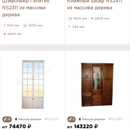
Шифоньер Галатея
Книжный шкаф NS2411
NS2311 из массива
из массива дерева
дерева
Ш: 1600 мм
В: 2400 мм
Г: 600 мм
Ш: 1000 мм
Г: 330 мм
В: 2400 мм
#NS2511
#NS0813
16
Массив дерева
5
Массив дерева
74470
143220
от
от