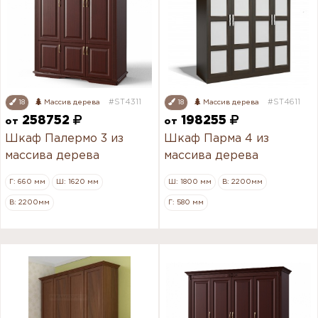
#ST4311
#ST4611
18
Массив дерева
18
Массив дерева
258752
198255
от
от
Шкаф Палермо 3 из
Шкаф Парма 4 из
массива дерева
массива дерева
Г: 660 мм
Ш: 1620 мм
Ш: 1800 мм
В: 2200мм
В: 2200мм
Г: 580 мм