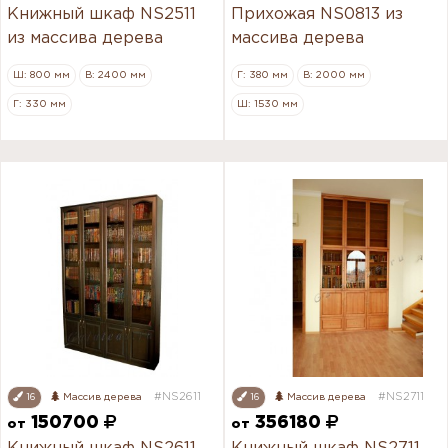
Книжный шкаф NS2511
Прихожая NS0813 из
из массива дерева
массива дерева
Ш: 800 мм
В: 2400 мм
Г: 380 мм
В: 2000 мм
Г: 330 мм
Ш: 1530 мм
#NS2611
#NS2711
16
Массив дерева
16
Массив дерева
150700
356180
от
от