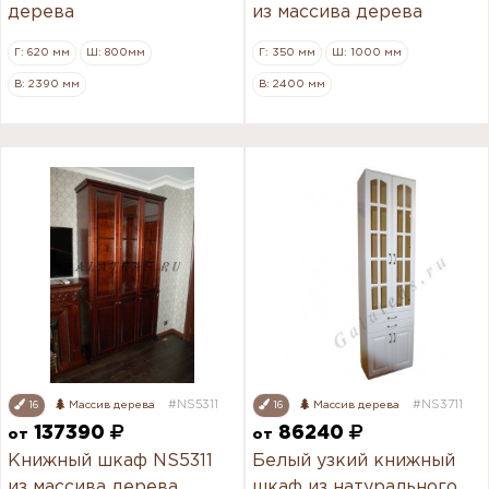
дерева
из массива дерева
Г: 620 мм
Ш: 800мм
Г: 350 мм
Ш: 1000 мм
В: 2390 мм
В: 2400 мм
#NS5311
#NS3711
16
Массив дерева
16
Массив дерева
137390
86240
от
от
Книжный шкаф NS5311
Белый узкий книжный
из массива дерева
шкаф из натурального