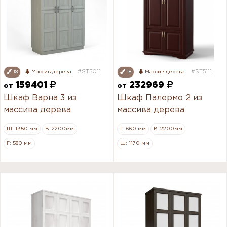
#ST5011
#ST5111
18
Массив дерева
18
Массив дерева
159401
232969
от
от
Шкаф Варна 3 из
Шкаф Палермо 2 из
массива дерева
массива дерева
Ш: 1350 мм
В: 2200мм
Г: 660 мм
В: 2200мм
Г: 580 мм
Ш: 1170 мм