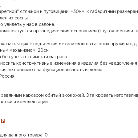
.
ретной" стяжкой и пуговицами: +30мм. к габаритным размерам
лен из сосны.
 увидеть у нас в салоне.
 комплектуется ортопедическим основанием (гнутоклеёными л
аказать ящик с подъемным механизмом на газовых пружинах, д
ным механизмом: 20см.
 без учета стоимости матраса.
носить конструктивные изменения в изделия без уведомления 
ения не повлияют на функциональность изделия.
Россия.
ревянным каркасом обитый экокожей. Эта кровать изготавлива
 кожи и комплектации.
ВЫ
для данного товара: 0