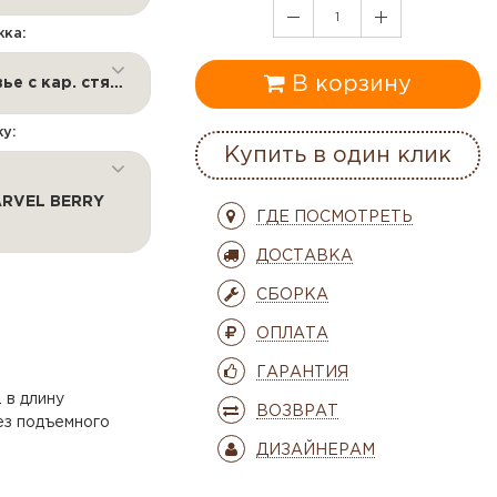
1
жка:
В корзину
А -Изголовье с кар. стяжкой, гладкое изножье и боковины
у:
Купить в один клик
RVEL BERRY
ГДЕ ПОСМОТРЕТЬ
ДОСТАВКА
СБОРКА
ОПЛАТА
ГАРАНТИЯ
 в длину
ВОЗВРАТ
ез подъемного
ДИЗАЙНЕРАМ