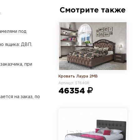
Смотрите также
.
амелями под
но ящика: ДВП.
заказчика, при
Кровать Лаура 2МВ
Артикул: ST6408
46354
ется на заказ, по