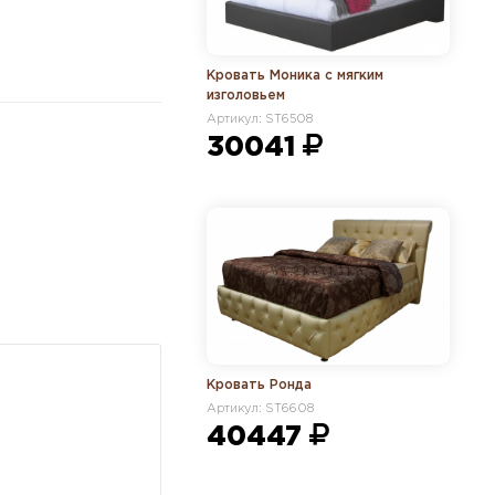
Кровать Моника с мягким
изголовьем
Артикул: ST6508
30041
Кровать Ронда
Артикул: ST6608
40447