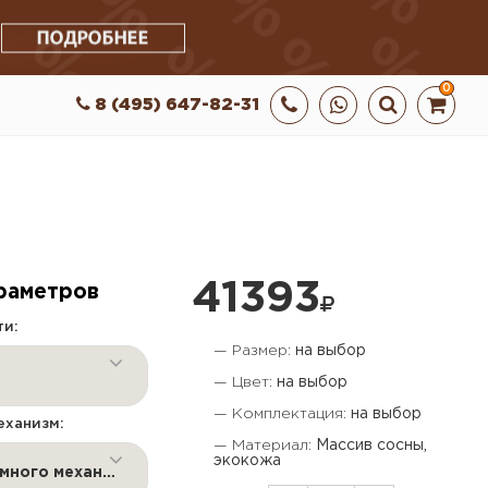
0
8 (495) 647-82-31
41393
раметров
ти:
— Размер:
на выбор
— Цвет:
на выбор
— Комплектация:
на выбор
ханизм:
— Материал:
Массив сосны,
экокожа
Без подъемного механизма