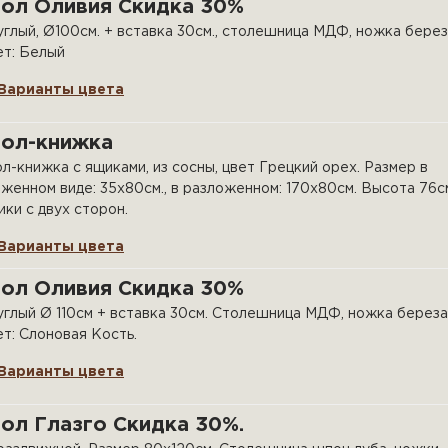
тол Оливия Скидка 30%
глый, Ø100см. + вставка 30см., столешница МДФ, ножка берез
ет: Белый
Варианты цвета
тол-книжка
л-книжка с ящиками, из сосны, цвет Грецкий орех. Размер в
женном виде: 35х80см., в разложенном: 170х80см. Высота 76с
ки с двух сторон.
Варианты цвета
тол Оливия Скидка 30%
глый Ø 110см + вставка 30см. Столешница МДФ, ножка береза
т: Слоновая Кость.
Варианты цвета
ол Глазго Скидка 30%.