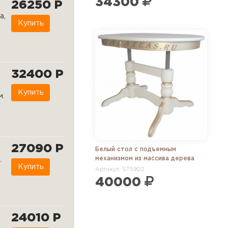
34300
26250 Р
а,
Купить
32400 Р
Купить
м.
27090 Р
Белый стол с подъемным
механизмом из массива дерева
.
Купить
Артикул: ST5902
40000
24010 Р