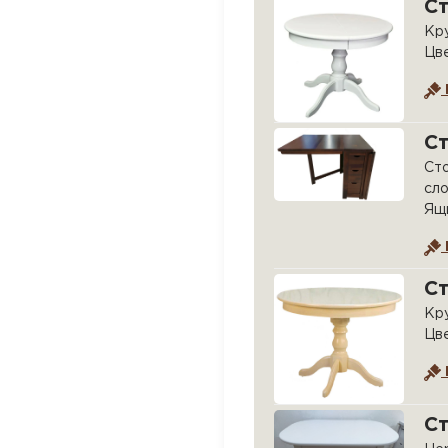
С
Кру
Цв
С
Сто
сло
Ящи
С
Кру
Цве
Ст