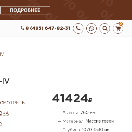
0
8 (495) 647-82-31
IV
Ь
-IV
41424
ОСМОТРЕТЬ
— Высота:
760 мм
ВКА
— Материал:
Массив гевеи
А
— Глубина:
1070-1530 мм