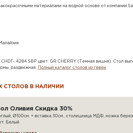
акокрасочными материалами на водной основе от компании Say
Малайзия.
 CHDT- 4284 SBP цвет: GR CHERRY (Темная вишня). Стол вып
ормы, раздвижная.
Полный каталог столов из гевеи
.
 СТОЛОВ В НАЛИЧИИ
тол Оливия Скидка 30%
глый, Ø100см. + вставка 30см., столешница МДФ, ножка берез
ет: Белый