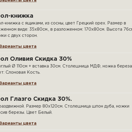
Варианты цвета
тол-книжка
л-книжка с ящиками, из сосны, цвет Грецкий орех. Размер в
женном виде: 35х80см., в разложенном: 170х80см. Высота 76с
ки с двух сторон.
Варианты цвета
тол Оливия Скидка 30%
глый Ø 110см + вставка 30см. Столешница МДФ, ножка береза
т: Слоновая Кость.
Варианты цвета
ол Глазго Скидка 30%.
аздвижной. Размер 80х120см. Столешница шпон дуба, ножки
сив березы. Цвет Белый.
Варианты цвета