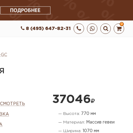
0
8 (495) 647-82-31
2-GC
Я
37046
ОСМОТРЕТЬ
— Высота:
770 мм
ВКА
— Материал:
Массив гевеи
А
— Ширина:
1070 мм