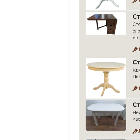
С
Сто
сло
Ящи
С
Кру
Цве
Ст
Нер
мас