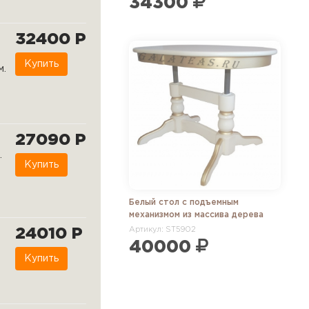
34300
32400 Р
Купить
м.
27090 Р
.
Купить
Белый стол с подъемным
механизмом из массива дерева
24010 Р
Артикул: ST5902
40000
Купить