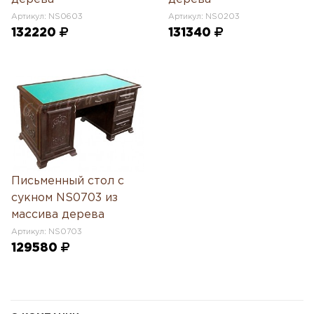
Артикул: NS0603
Артикул: NS0203
132220
131340
Письменный стол с
сукном NS0703 из
массива дерева
Артикул: NS0703
129580