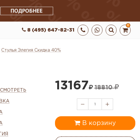
0
8 (495) 647-82-31
Стулья Элегия Скидка 40%
13167
18810
ОСМОТРЕТЬ
ВКА
1
А
В корзину
А
ТИЯ