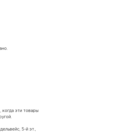
ано.
, когда эти товары
ругой.
ельвейс, 5-й эт.,