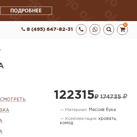
0
8 (495) 647-82-31
%
А
122315
174735
ОСМОТРЕТЬ
— Материал:
Массив бука
ВКА
— Комплектация:
кровать,
А
комод
А