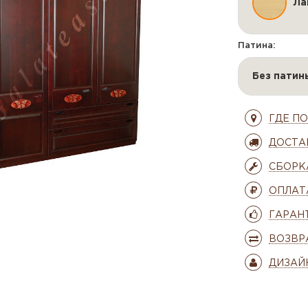
Ла
Патина:
Без патин
ГДЕ П
ДОСТА
СБОРК
ОПЛАТ
ГАРАН
ВОЗВР
ДИЗАЙ