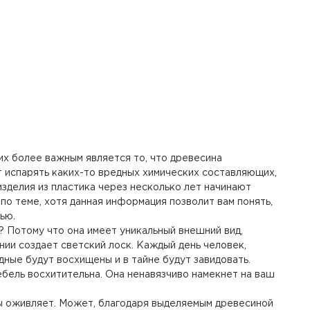
их более важным является то, что древесина
ет испарять каких-то вредных химических составляющих,
 изделия из пластика через несколько лет начинают
по теме, хотя данная информация позволит вам понять,
ью.
 Потому что она имеет уникальный внешний вид,
ии создает светский лоск. Каждый день человек,
дные будут восхищены и в тайне будут завидовать.
мебель восхитительна. Она ненавязчиво намекнет на ваш
еты оживляет. Может, благодаря выделяемым древесиной