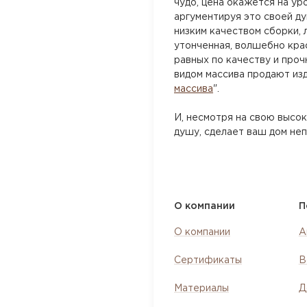
чудо, цена окажется на ур
аргументируя это своей ду
низким качеством сборки, 
утонченная, волшебно кра
равных по качеству и проч
видом массива продают изд
массива
".
И, несмотря на свою высо
душу, сделает ваш дом не
О компании
П
О компании
А
Сертификаты
В
Материалы
Д