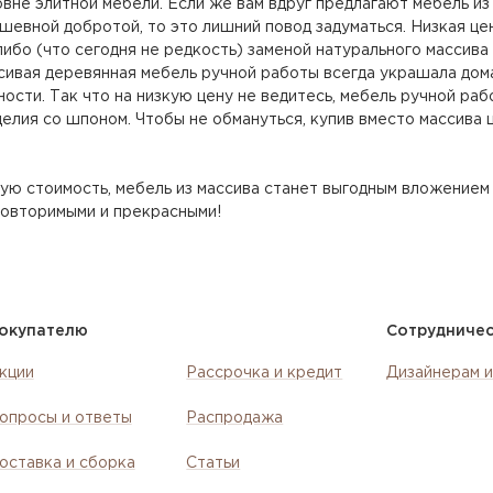
овне элитной мебели. Если же вам вдруг предлагают мебель из
шевной добротой, то это лишний повод задуматься. Низкая це
либо (что сегодня не редкость) заменой натурального массива
сивая деревянная мебель ручной работы всегда украшала дом
ности. Так что на низкую цену не ведитесь, мебель ручной ра
елия со шпоном. Чтобы не обмануться, купив вместо массива ш
кую стоимость, мебель из массива станет выгодным вложением
повторимыми и прекрасными!
окупателю
Сотрудниче
кции
Рассрочка и кредит
Дизайнерам и
опросы и ответы
Распродажа
оставка и сборка
Статьи