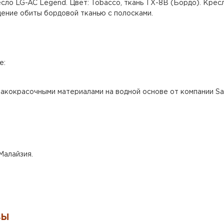
сло LG-AC Legend. Цвет: Tobacco, ткань ТХ-8В (Бордо). Крес
идение обиты бордовой тканью с полосками.
е:
акокрасочными материалами на водной основе от компании Say
Малайзия.
ВЫ