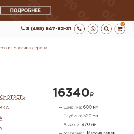
0
8 (495) 647-82-31
co из массива дерева
16340
ОСМОТРЕТЬ
— Ширина:
600 мм
ВКА
— Глубина:
520 мм
А
— Высота:
970 мм
А
— Материал:
Массив гевеи