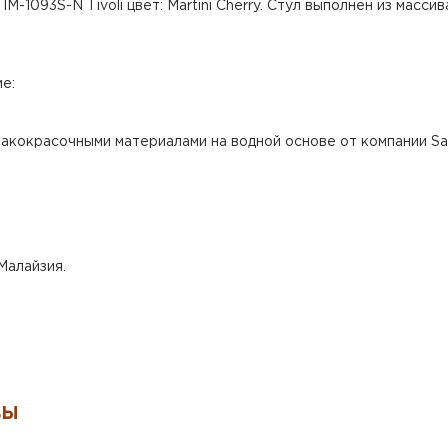
M-1093S-N Tivoli цвет: Martini Cherry. Стул выполнен из массива
е:
акокрасочными материалами на водной основе от компании Say
Малайзия.
ВЫ