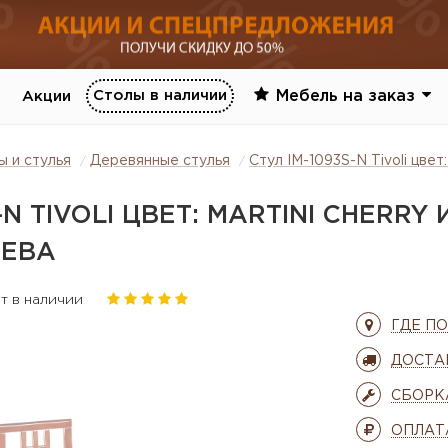
Столы в наличии
Мебель на заказ
Акции
ы и стулья
Деревянные стулья
Стул IM-1093S-N Tivoli цвет:
-N TIVOLI ЦВЕТ: MARTINI CHERRY 
РЕВА
т в наличии
ГДЕ П
ДОСТА
СБОРК
ОПЛАТ