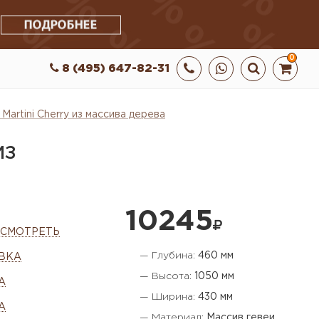
0
8 (495) 647-82-31
 Martini Cherry из массива дерева
ИЗ
10245
ОСМОТРЕТЬ
— Глубина:
460 мм
ВКА
— Высота:
1050 мм
А
— Ширина:
430 мм
А
— Материал:
Массив гевеи