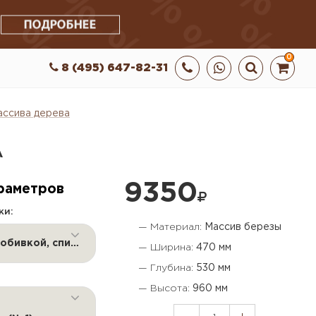
0
8 (495) 647-82-31
ассива дерева
А
9350
раметров
ки:
— Материал:
Массив березы
Сидение с обивкой, спинка без обивки
— Ширина:
470 мм
— Глубина:
530 мм
— Высота:
960 мм