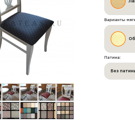
Ла
Варианты мяг
Об
Патина:
Без патин