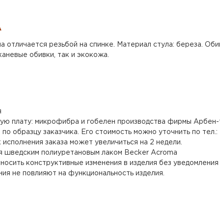
А
а отличается резьбой на спинке. Материал стула: береза. Оби
каневые обивки, так и экокожа.
я
ую плату: микрофибра и гобелен производства фирмы Арбен-
о образцу заказчика. Его стоимость можно уточнить по тел.: 
 исполнения заказа может увеличиться на 2 недели.
я шведским полиуретановым лаком Becker Acroma
носить конструктивные изменения в изделия без уведомления 
ения не повлияют на функциональность изделия.