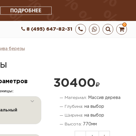
0
8 (495) 647-82-31
сива березы
ЗЫ
30400
раметров
шницы:
— Материал:
Массив дерева
— Глубина:
на выбор
альный
— Ширина:
на выбор
— Высота:
770мм