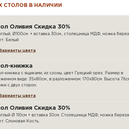
 СТОЛОВ В НАЛИЧИИ
тол Оливия Скидка 30%
глый, Ø100см. + вставка 30см., столешница МДФ, ножка берез
ет: Белый
Варианты цвета
тол-книжка
л-книжка с ящиками, из сосны, цвет Грецкий орех. Размер в
женном виде: 35х80см., в разложенном: 170х80см. Высота 76с
ки с двух сторон.
Варианты цвета
тол Оливия Скидка 30%
глый Ø 110см + вставка 30см. Столешница МДФ, ножка береза
т: Слоновая Кость.