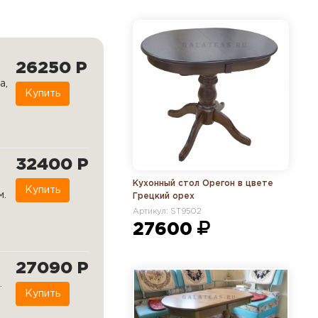
26250 Р
а,
Купить
32400 Р
Кухонный стол Орегон в цвете
Купить
м.
Грецкий орех
Артикул: ST9502
27600
27090 Р
.
Купить