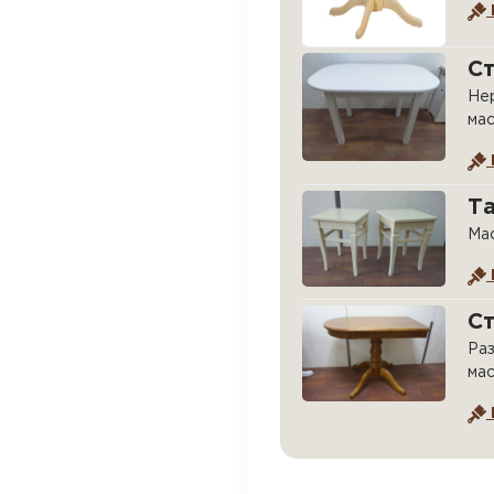
Ст
Нер
мас
Та
Мас
Ст
Раз
мас