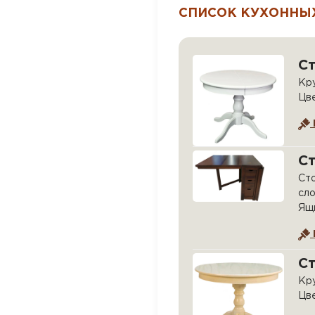
СПИСОК КУХОННЫХ
С
Кру
Цв
С
Сто
сло
Ящи
С
Кру
Цве