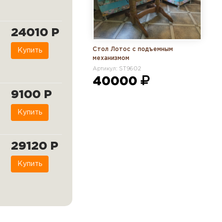
24010 Р
Стол Лотос с подъемным
Купить
механизмом
Артикул: ST9602
40000
9100 Р
Купить
29120 Р
Купить