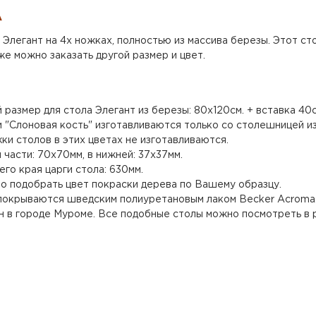
А
Элегант на 4х ножках, полностью из массива березы. Этот ст
е можно заказать другой размер и цвет.
размер для стола Элегант из березы: 80х120см. + вставка 40с
и "Слоновая кость" изготавливаются только со столешницей и
ки столов в этих цветах не изготавливаются.
 части: 70х70мм, в нижней: 37х37мм.
го края царги стола: 630мм.
о подобрать цвет покраски дерева по Вашему образцу.
покрываются шведским полиуретановым лаком Becker Acroma
н в городе Муроме. Все подобные столы можно посмотреть в