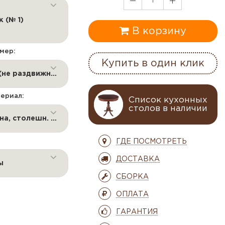
1
к (№ 1)
В корзину
мер:
Купить в один клик
80*120см. (не раздвижной)
ериал:
Список кухонных
столов в наличии
Ножки сосна, столешн. шпон
ГДЕ ПОСМОТРЕТЬ
ДОСТАВКА
ы
СБОРКА
ОПЛАТА
ГАРАНТИЯ