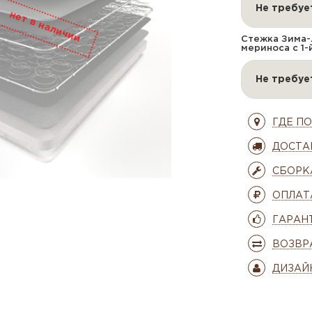
Не требуе
Стежка Зима-
мериноса с 1-
Не требуе
ГДЕ П
ДОСТА
СБОРК
ОПЛАТ
ГАРАН
ВОЗВР
ДИЗАЙ