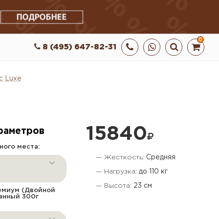
0
8 (495) 647-82-31
c Luxe
15840
раметров
ного места:
— Жесткость:
Средняя
— Нагрузка:
до 110 кг
— Высота:
23 см
емиум (Двойной
ганный 300г