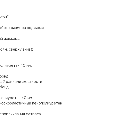
ьсон"
бого размера под заказ
ый жаккард
оям, сверху вниз):
олиуретан 40 мм.
нбонд
 с 2 рамками жесткости
нбонд
полиуретан 40 мм.
высокоэластичный пенополиуретан
реворачивания матраса