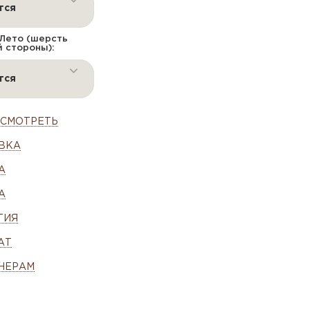
тся
Лето (шерсть
й стороны):
тся
ОСМОТРЕТЬ
ВКА
А
А
ТИЯ
АТ
НЕРАМ