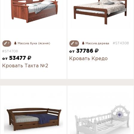
#ST4308
7
Массив бука (ясеня)
18
Массив дерева
37786
#ST4708
от
53477
Кровать Кредо
от
Кровать Тахта №2