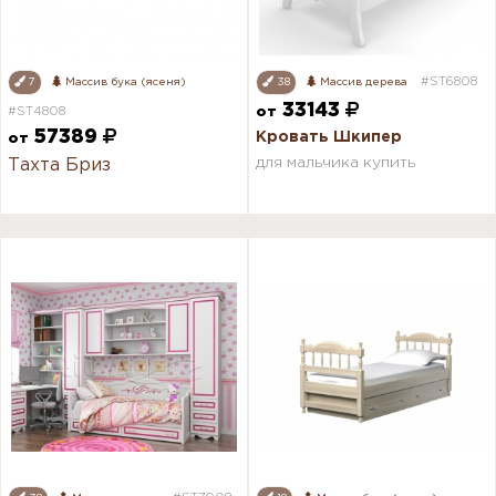
#ST6808
7
Массив бука (ясеня)
38
Массив дерева
33143
#ST4808
от
57389
Кровать Шкипер
от
для мальчика купить
Тахта Бриз