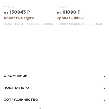
#41.1.03
#42.1.01
130843
61098
от
от
з
Кровать Радуга
Кровать Финн
выкатная из массива дерева
деревянная односпальная
О КОМПАНИИ
ПОКУПАТЕЛЮ
СОТРУДНИЧЕСТВО