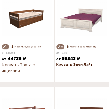
7
Массив бука (ясеня)
18
Массив бука (ясеня)
#ST4608
#ST4108
44736
55343
от
от
Кровать Тахта с
Кровать Эдем Лайт
ящиками