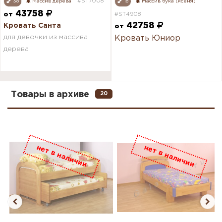
#ST7008
38
Массив дерева
18
Массив бука (ясеня)
43758
от
#ST4908
42758
Кровать Санта
от
для девочки из массива
Кровать Юниор
дерева
Товары в архиве
20