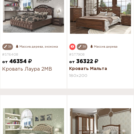
38
Массив дерева, экокожа
38
Массив дерева
#ST6408
#ST7908
46354
36322
от
от
Кровать Лаура 2МВ
Кровать Мальта
180х200