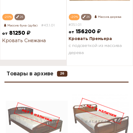
-20%
26
-20%
26
Массив дерева
#35.1.01
#43.1.01
Массив бука (дуба)
156200
от
81250
от
Кровать Премьера
Кровать Снежана
с подсветкой из массива
дерева
Товары в архиве
26