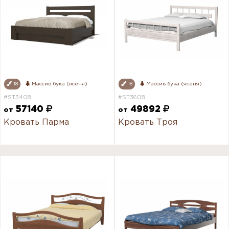
18
Массив бука (ясеня)
18
Массив бука (ясеня)
#ST3408
#ST3608
57140
49892
от
от
Кровать Парма
Кровать Троя