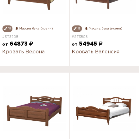
18
Массив бука (ясеня)
18
Массив бука (ясеня)
#ST3708
#ST3808
64873
54945
от
от
Кровать Верона
Кровать Валенсия