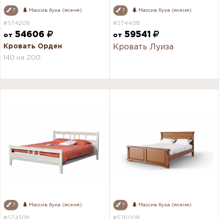
7
Массив бука (ясеня)
7
Массив бука (ясеня)
#ST4208
#ST4408
54606
59541
от
от
Кровать Орден
Кровать Луиза
140 на 200
7
Массив бука (ясеня)
7
Массив бука (ясеня)
#ST4508
#ST6008