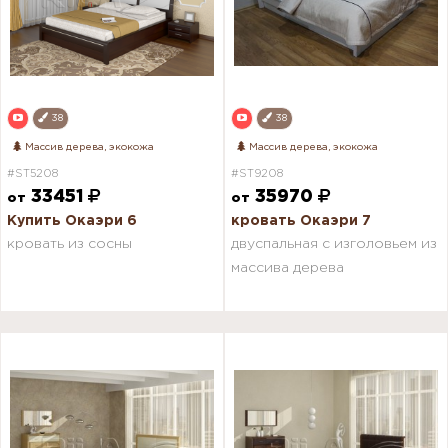
38
38
Массив дерева, экокожа
Массив дерева, экокожа
#ST5208
#ST9208
33451
35970
от
от
Купить Окаэри 6
кровать Окаэри 7
кровать из сосны
двуспальная с изголовьем из
массива дерева