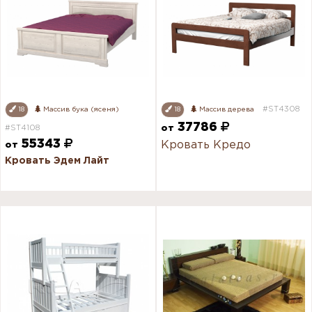
#ST4308
18
Массив бука (ясеня)
18
Массив дерева
37786
#ST4108
от
55343
Кровать Кредо
от
Кровать Эдем Лайт