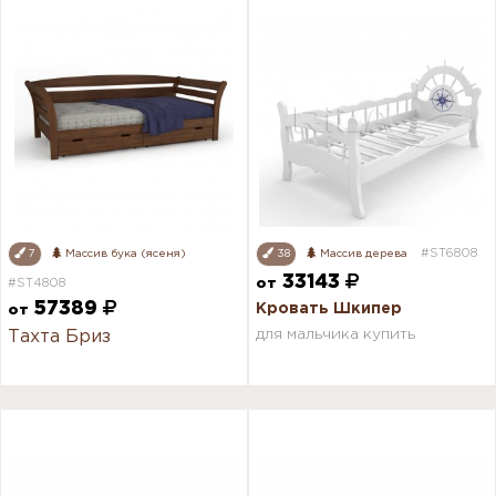
#ST6808
7
Массив бука (ясеня)
38
Массив дерева
33143
#ST4808
от
57389
Кровать Шкипер
от
для мальчика купить
Тахта Бриз