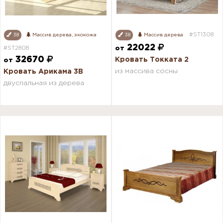
#ST1308
38
Массив дерева, экокожа
38
Массив дерева
22022
#ST2808
от
32670
Кровать Токката 2
от
из массива сосны
Кровать Арикама 3В
двуспальная из дерева