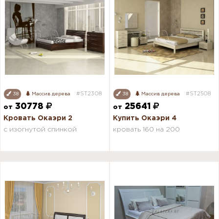
#ST2308
#ST2508
38
Массив дерева
38
Массив дерева
30778
25641
от
от
Кровать Окаэри 2
Купить Окаэри 4
с изогнутой спинкой
кровать 160 на 200