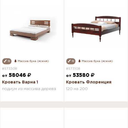
18
Массив бука (ясеня)
18
Массив бука (ясеня)
#ST3308
#ST3108
58046
53580
от
от
Кровать Варна 1
Кровать Флоренция
подиум из массива дерева
120 на 200