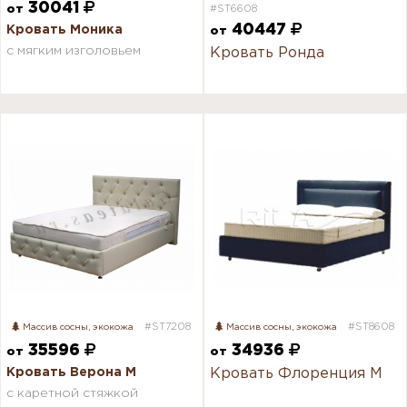
30041
от
#ST6608
40447
Кровать Моника
от
с мягким изголовьем
Кровать Ронда
#ST7208
#ST8608
Массив сосны, экокожа
Массив сосны, экокожа
35596
34936
от
от
Кровать Верона М
Кровать Флоренция М
с каретной стяжкой