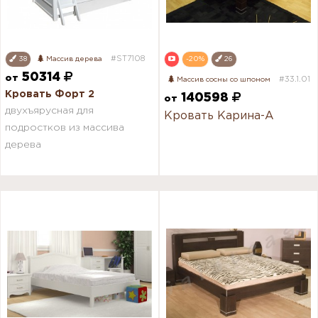
#ST7108
38
Массив дерева
-20%
26
50314
от
#33.1.01
Массив сосны со шпоном
Кровать Форт 2
140598
от
двухъярусная для
Кровать Карина-А
подростков из массива
дерева