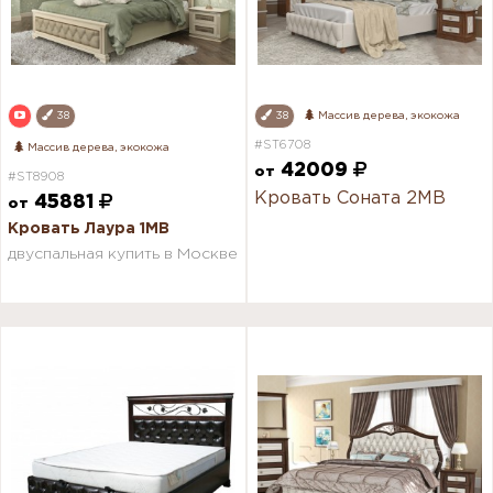
38
38
Массив дерева, экокожа
#ST6708
Массив дерева, экокожа
42009
от
#ST8908
Кровать Соната 2МВ
45881
от
Кровать Лаура 1МВ
двуспальная купить в Москве