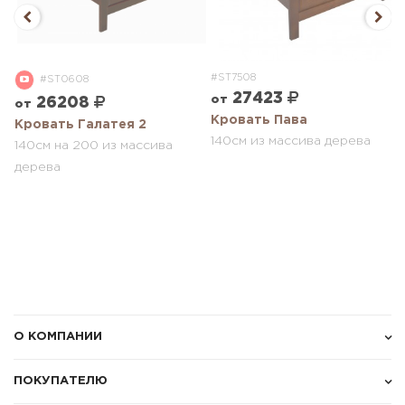
#ST7508
#ST0608
27423
от
26208
от
з
Кровать Пава
Кровать Галатея 2
140см из массива дерева
140см на 200 из массива
дерева
О КОМПАНИИ
ПОКУПАТЕЛЮ