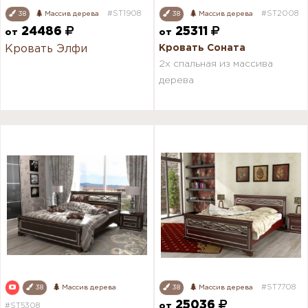
#ST1908
#ST2008
38
Массив дерева
38
Массив дерева
24486
25311
от
от
Кровать Элфи
Кровать Соната
2х спальная из массива
дерева
#ST7708
38
Массив дерева
38
Массив дерева
25036
#ST5308
от