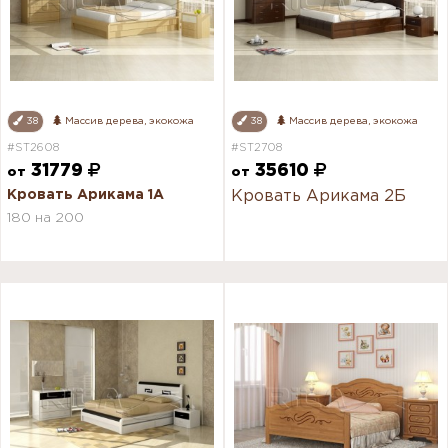
38
Массив дерева, экокожа
38
Массив дерева, экокожа
#ST2608
#ST2708
31779
35610
от
от
Кровать Арикама 1А
Кровать Арикама 2Б
180 на 200