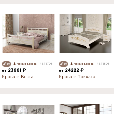
#ST5708
#ST5808
38
Массив дерева
38
Массив дерева
23661
24222
от
от
Кровать Веста
Кровать Токката