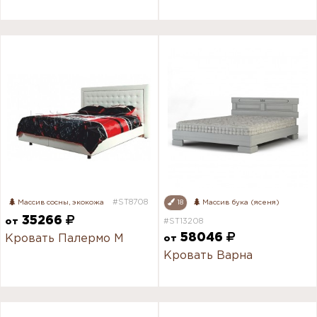
#ST8708
Массив сосны, экокожа
18
Массив бука (ясеня)
35266
от
#ST13208
58046
Кровать Палермо М
от
Кровать Варна