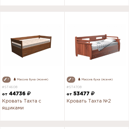
7
Массив бука (ясеня)
7
Массив бука (ясеня)
#ST4608
#ST4708
44736
53477
от
от
Кровать Тахта с
Кровать Тахта №2
ящиками