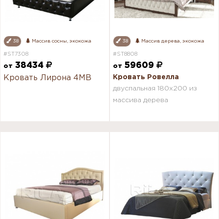
38
Массив сосны, экокожа
38
Массив дерева, экокожа
#ST7308
#ST8808
38434
59609
от
от
Кровать Лирона 4МВ
Кровать Ровелла
двуспальная 180х200 из
массива дерева