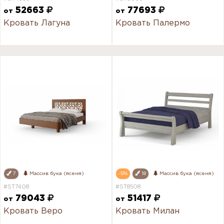
52663
77693
от
от
Кровать Лагуна
Кровать Палермо
7
Массив бука (ясеня)
-5%
18
Массив бука (ясеня)
#ST7408
#ST8508
79043
51417
от
от
Кровать Веро
Кровать Милан