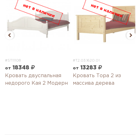
#ST11108
#T2.03.1620.01
18348
13283
от
от
Кровать двуспальная
Кровать Тора 2 из
недорого Кая 2 Модерн
массива дерева