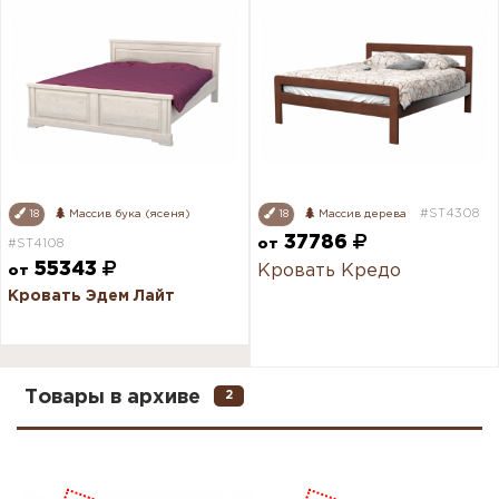
#ST4308
18
Массив бука (ясеня)
18
Массив дерева
37786
#ST4108
от
55343
Кровать Кредо
от
Кровать Эдем Лайт
Товары в архиве
2