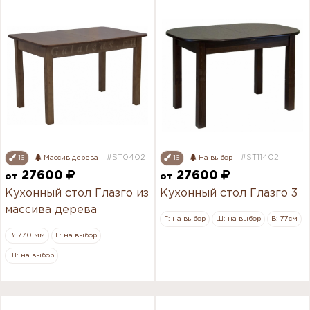
#ST0402
#ST11402
16
Массив дерева
16
На выбор
27600
27600
от
от
Кухонный стол Глазго из
Кухонный стол Глазго 3
массива дерева
Г: на выбор
Ш: на выбор
В: 77см
В: 770 мм
Г: на выбор
Ш: на выбор