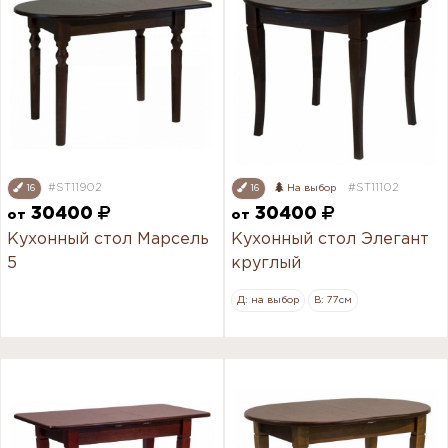
#ST11902
#ST11102
16
16
На выбор
30400
30400
от
от
Кухонный стол Марсель
Кухонный стол Элегант
5
круглый
Д: на выбор
В: 77см