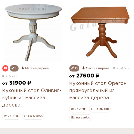
#ST3002
5
Массив дерева
16
Массив дерева
27600
#ST5502
от
31900
Кухонный стол Орегон
от
Кухонный стол Оливия-
прямоугольный из
кубок из массива
массива дерева
дерева
В: 770 мм
Г: на выбор
В: 770 мм
Д: на выбор
Ш: на выбор