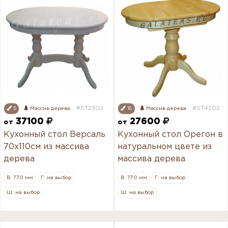
#ST2302
#ST4202
5
Массив дерева
16
Массив дерева
37100
27600
от
от
Кухонный стол Версаль
Кухонный стол Орегон в
70х110см из массива
натуральном цвете из
дерева
массива дерева
В: 770 мм
Г: на выбор
В: 770 мм
Г: на выбор
Ш: на выбор
Ш: на выбор