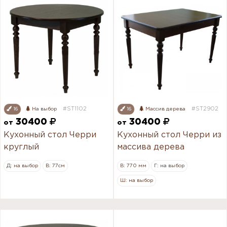
#ST1102
#ST2902
16
На выбор
16
Массив дерева
30400
30400
от
от
Кухонный стол Черри
Кухонный стол Черри из
круглый
массива дерева
Д: на выбор
В: 77см
В: 770 мм
Г: на выбор
Ш: на выбор