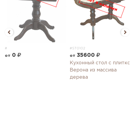
#
#ST0102
0
35600
от
от
Кухонный стол с плиткой
а
Верона из массива
дерева