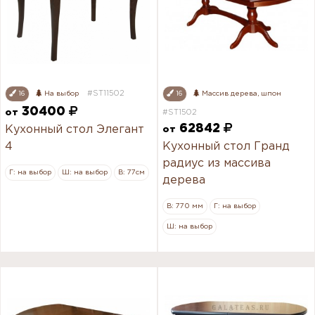
#ST11502
16
На выбор
16
Массив дерева, шпон
30400
от
#ST1502
62842
Кухонный стол Элегант
от
4
Кухонный стол Гранд
радиус из массива
Г: на выбор
Ш: на выбор
В: 77см
дерева
В: 770 мм
Г: на выбор
Ш: на выбор