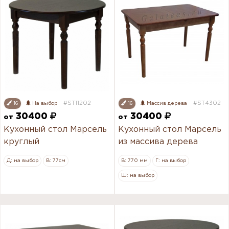
#ST11202
#ST4302
16
На выбор
16
Массив дерева
30400
30400
от
от
Кухонный стол Марсель
Кухонный стол Марсель
круглый
из массива дерева
Д: на выбор
В: 77см
В: 770 мм
Г: на выбор
Ш: на выбор