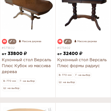
16
Массив дерева
16
Массив дерева
#ST5602
#ST5402
33800
32400
от
от
Кухонный стол Версаль
Кухонный стол Версаль
Плюс Кубок из массива
Плюс формы радиус
дерева
В: 770 мм
Г: на выбор
В: 770 мм
Г: на выбор
Ш: на выбор
Ш: на выбор