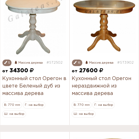
#ST2502
#ST3902
5
Массив дерева
16
Массив дерева
34300
27600
от
от
Кухонный стол Орегон в
Кухонный стол Орегон
цвете Беленый дуб из
нераздвижной из
массива дерева
массива дерева
В: 770 мм
Г: на выбор
В: 770 мм
Г: на выбор
Ш: на выбор
Ш: на выбор