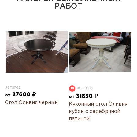
РАБОТ
#ST9702
#ST9802
27600
от
31830
от
Стол Оливия черный
Кухонный стол Оливия-
кубок с серебряной
патиной