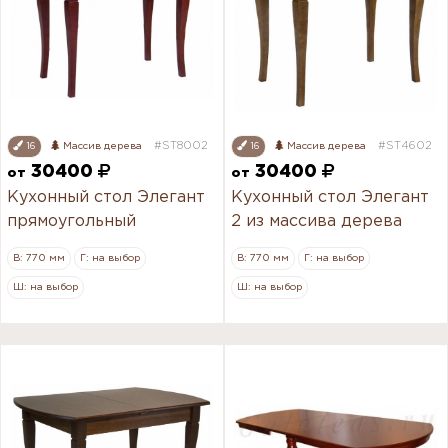
#ST8002
#ST4602
16
Массив дерева
16
Массив дерева
30400
30400
от
от
Кухонный стол Элегант
Кухонный стол Элегант
прямоугольный
2 из массива дерева
В: 770 мм
Г: на выбор
В: 770 мм
Г: на выбор
Ш: на выбор
Ш: на выбор