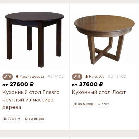
#ST1402
#ST12402
16
Массив дерева
16
На выбор
27600
27600
от
от
Кухонный стол Глазго
Кухонный стол Лофт
круглый из массива
Д: на выбор
В: 77см
дерева
В: 770 мм
Д: на выбор