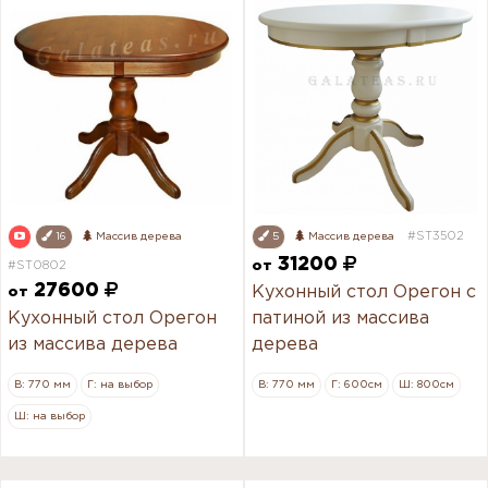
#ST3502
16
Массив дерева
5
Массив дерева
31200
#ST0802
от
27600
Кухонный стол Орегон с
от
Кухонный стол Орегон
патиной из массива
из массива дерева
дерева
В: 770 мм
Г: на выбор
В: 770 мм
Г: 600см
Ш: 800см
Ш: на выбор