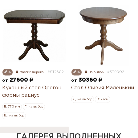
#ST2602
#ST9002
16
Массив дерева
16
На выбор
27600
30360
от
от
Кухонный стол Орегон
Стол Оливия Маленький
формы радиус
Д: на выбор
В: 77см
В: 770 мм
Г: на выбор
Ш: на выбор
ГАЛЕРЕЯ ВЫПОЛНЕННЫХ